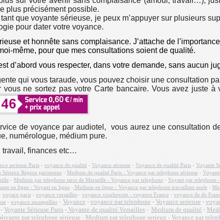
lus sur votre avenir sans complaisance (amour, travail…), ju
 le plus précisément possible.
tant que voyante sérieuse, je peux m’appuyer sur plusieurs supp
logie pour dater votre voyance.
rieuse et honnête sans complaisance. J’attache de l’importance 
e moi-même, pour que mes consultations soient de qualité
.
c’est d’abord vous respecter, dans votre demande, sans aucun j
nte qui vous taraude, vous pouvez choisir une consultation par
 vous ne sortez pas votre Carte bancaire. Vous avez juste à 
vice de voyance par audiotel, vous aurez une consultation 
gue, numérologue, médium pure.
, travail, finances etc…
ce serieuse Paris
-
voyance de qualité
-
Voyance sérieuse
-
Voyance de qualité Paris
-
Voyante S
Sérieux Région parisienne
-
Medium de qualité Paris - Voyance par telephone sérieuse
-
Voyante
ille
-
Medium par telephone tarot de Marseille - Voyance par telephone
-
Voyant par telephone 
nte en ligne - Voyant en ligne
-
Medium en ligne - Voyance par telephone travaillant seule
-
Med
-
voyace paris
-
voyance versailles
-
voyance courbevoie - voyance France
-
voyance ile de Fra
Voyance
-
voyance par telephone
-
Voyance serieuse
-
voyan
-
use
-
voyance montpellier
-
Voyante Sérieuse Paris
-
Voyante de qualité Versailles
-
Medium de qualité
-
Medi
Voyante par telephone sérieuse
-
Medium par telephone serieux
-
Voyance par telep