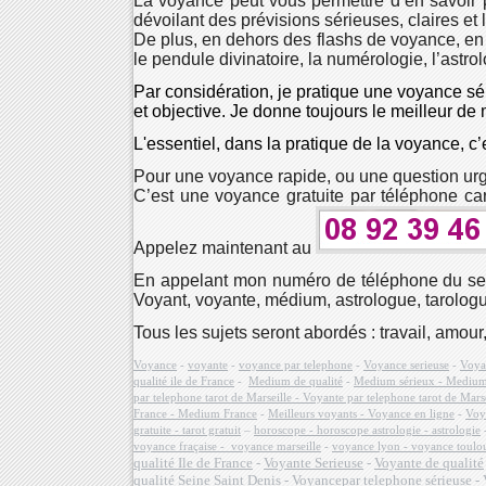
La voyance peut vous permettre d’en savoir p
dévoilant des prévisions sérieuses, claires et
De plus, en dehors des flashs de voyance, en 
le pendule divinatoire, la numérologie, l’astro
Par considération, je pratique une voyance sé
et objective. Je donne toujours le meilleur d
L'essentiel, dans la pratique de la voyance, 
Pour une voyance rapide, ou une question urge
C’est une voyance gratuite par téléphone car
Appelez maintenant au
En appelant mon numéro de téléphone du ser
Voyant, voyante, médium, astrologue, tarolo
Tous les sujets seront abordés : travail, amour
Voyance
-
voyante
-
voyance par telephone
-
Voyance serieuse
-
Voyan
qualité ile de France
-
Medium de qualité
-
Medium sérieux - Medium 
par telephone tarot de Marseille - Voyante par telephone tarot de Marse
France - Medium France
-
Meilleurs voyants - Voyance en ligne
-
Voya
gratuite - tarot gratuit
–
horoscope - horoscope astrologie - astrologie
voyance fraçaise - voyance marseille
-
voyance lyon - voyance toulo
qualité Ile de France
-
Voyante Serieuse
-
Voyante de qualité
qualité Seine Saint Denis
-
Voyancepar telephone sérieuse
-