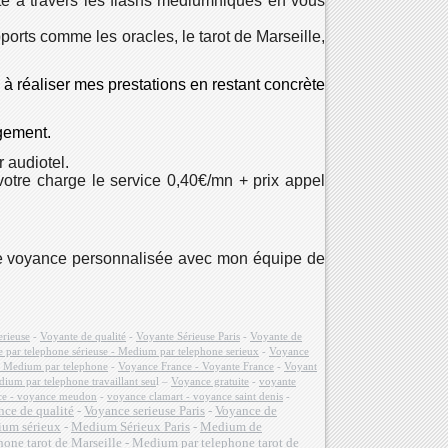
ste à travers les flashs médiumniques en vous
orts comme les oracles, le tarot de Marseille,
à réaliser mes prestations en restant concrète
ugement.
 audiotel.
votre charge le service 0,40€/mn + prix appel
de voyance personnalisée avec mon équipe de
erieuse
-
Voyante de qualité
-
Voyante Sérieuse Paris
-
Voyante de
 par telephone sérieuse - Medium par telephone serieux
-
Voyance
- Medium par telephone
-
Voyance France - Voyante France
-
Voyant
ium par telephone travaillant seu
l –
Voyance gratuite
-
voyante
nce - voyance meudon
-
voyance clamart - voyance saint denis
-
ce de qualité
-
Voyance serieuse Paris
-
Voyance de
um sérieux
-
Medium Sérieux Paris
-
Medium de
hone tarot de Marseille
-
Medium par telephone tarot de