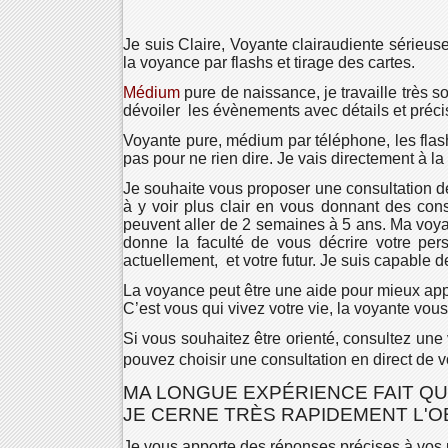
Je suis Claire, Voyante clairaudiente sérieus
la voyance par flashs et tirage des cartes.
Médium
pure de naissance, je travaille très 
dévoiler les évènements avec détails et préci
Voyante pure, médium par téléphone, les flas
pas pour ne rien dire. Je vais directement à la
Je souhaite vous proposer une consultation de
à y voir plus clair en vous donnant des con
peuvent aller de 2 semaines à 5 ans. Ma voya
donne la faculté de vous décrire votre per
actuellement, et votre futur. Je suis capable 
La voyance peut être une aide pour mieux appré
C’est vous qui vivez votre vie, la voyante vous
Si vous souhaitez être orienté, consultez une 
pouvez choisir une consultation en direct de
MA LONGUE EXPÉRIENCE FAIT Q
JE CERNE TRÈS RAPIDEMENT L'OB
Je vous apporte des réponses précises à vos 