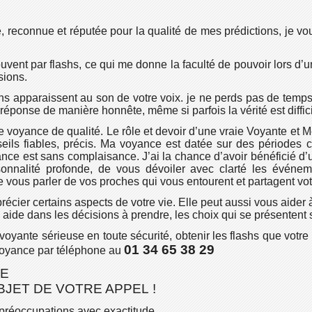
e, reconnue et réputée pour la qualité de mes prédictions, je v
souvent par flashs, ce qui me donne la faculté de pouvoir lors 
sions.
hs apparaissent au son de votre voix. je ne perds pas de temps
 réponse de manière honnête, même si parfois la vérité est diffic
 voyance de qualité. Le rôle et devoir d’une vraie Voyante et M
seils fiables, précis. Ma voyance est datée sur des périodes
nce est sans complaisance. J’ai la chance d’avoir bénéficié d
sonnalité profonde, de vous dévoiler avec clarté les évén
de vous parler de vos proches qui vous entourent et partagent vot
cier certains aspects de votre vie. Elle peut aussi vous aider à 
 aide dans les décisions à prendre, les choix qui se présentent s
voyante sérieuse en toute sécurité, obtenir les flashs que votr
01 34 65 38 29
 voyance par téléphone au
UE
JET DE VOTRE APPEL !
préoccupations avec exactitude.