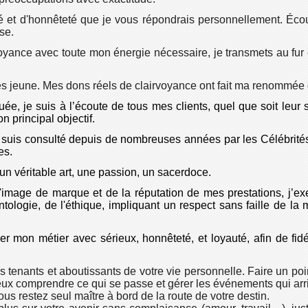
é et d'honnêteté que je vous répondrais personnellement. Écout
se.
oyance avec toute mon énergie nécessaire, je transmets au fur e
très jeune. Mes dons réels de clairvoyance ont fait ma renommée
 je suis à l’écoute de tous mes clients, quel que soit leur sta
 principal objectif.
 suis consulté depuis de nombreuses années par les Célébrité
es.
un véritable art, une passion, un sacerdoce.
'image de marque et de la réputation de mes prestations, j’e
ontologie, de l'éthique, impliquant un respect sans faille de la
 mon métier avec sérieux, honnêteté, et loyauté, afin de fidé
tenants et aboutissants de votre vie personnelle. Faire un poin
ieux comprendre ce qui se passe et gérer les événements qui arri
us restez seul maître à bord de la route de votre destin.